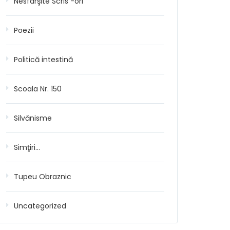
Nesfârşite Scris -ori
Poezii
Politică intestină
Scoala Nr. 150
Silvănisme
Simţiri…
Tupeu Obraznic
Uncategorized