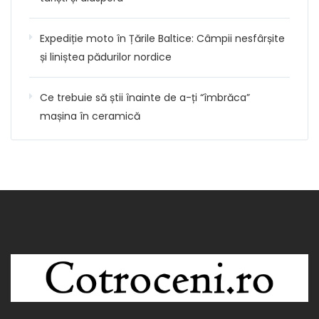
Expediție moto în Țările Baltice: Câmpii nesfârșite
și liniștea pădurilor nordice
Ce trebuie să știi înainte de a-ți “îmbrăca”
mașina în ceramică