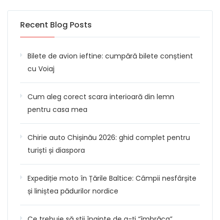
Recent Blog Posts
Bilete de avion ieftine: cumpără bilete conștient
cu Voiaj
Cum aleg corect scara interioară din lemn
pentru casa mea
Chirie auto Chișinău 2026: ghid complet pentru
turiști și diaspora
Expediție moto în Țările Baltice: Câmpii nesfârșite
și liniștea pădurilor nordice
Ce trebuie să știi înainte de a-ți “îmbrăca”