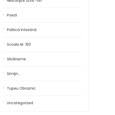
Nesfârşite Scris -ori
Poezii
Politică intestină
Scoala Nr. 150
Silvănisme
Simţiri…
Tupeu Obraznic
Uncategorized