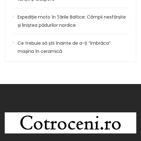
Expediție moto în Țările Baltice: Câmpii nesfârșite
și liniștea pădurilor nordice
Ce trebuie să știi înainte de a-ți “îmbrăca”
mașina în ceramică