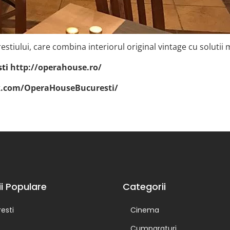
estiului, care combina interiorul original vintage cu solutii
sti
http://operahouse.ro/
k.com/OperaHouseBucuresti/
ii Populare
Categorii
esti
Cinema
Cumparaturi