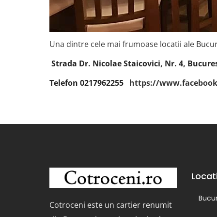
Una dintre cele mai frumoase locatii ale Bucur
Strada Dr. Nicolae Staicovici, Nr. 4, Bucure
Telefon 0217962255
https://www.faceboo
Locat
Bucur
Cotroceni este un cartier renumit