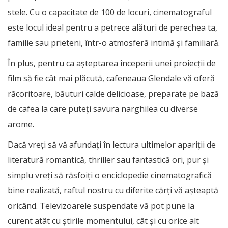
stele. Cu o capacitate de 100 de locuri, cinematograful
este locul ideal pentru a petrece alături de perechea ta,
familie sau prieteni, într-o atmosferă intimă şi familiară.
În plus, pentru ca aşteptarea începerii unei proiecţii de
film să fie cât mai plăcută, cafeneaua Glendale vă oferă
răcoritoare, băuturi calde delicioase, preparate pe bază
de cafea la care puteţi savura narghilea cu diverse
arome.
Dacă vreţi să vă afundaţi în lectura ultimelor apariţii de
literatură romantică, thriller sau fantastică ori, pur şi
simplu vreţi să răsfoiţi o enciclopedie cinematografică
bine realizată, raftul nostru cu diferite cărţi vă aşteaptă
oricând. Televizoarele suspendate vă pot pune la
curent atât cu ştirile momentului, cât şi cu orice alt