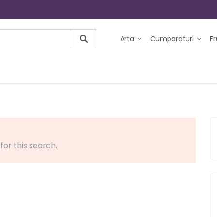
Arta
Cumparaturi
F
 for this search.